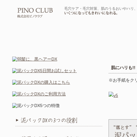
毛穴ケア・毛穴対策、肌のうるおいやハリ、
肌にハリも!!
※お手紙をク